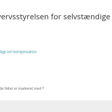
vervsstyrelsen for selvstændige
tændige om kompensation
e felter er markeret med
*