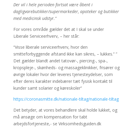
Der vil i hele perioden fortsat være åbent i
dagligvarebutikker/supermarkeder, apoteker og butikker
med medicinsk udstyr.”
For vores område gælder det at I skal se under
Liberale Serviceerhverv, – her står:
“Visse liberale serviceerhverv, hvor den
smitteforbyggende afstand ikke kan sikres, – lukkes.” ”
Det gælder blandt andet tatovør-, piercing-, spa-,
kropspleje-, skønheds- og massageklinikker, frisører og
øvrige lokaler hvor der leveres tjenesteydelser, som
efter deres karakter indebærer tæt fysisk kontakt til
kunder samt solarier og køreskoler”
https://coronasmitte.dk/nationale-tiltag/nationale-tiltag
Det betyder, at vores behandlere skal holde lukket, og
må ansøge om kompensation for tabt
arbejdsfortjeneste,- se Virksomhedsguiden.dk