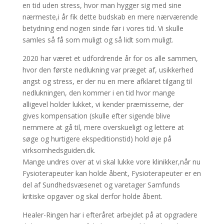
en tid uden stress, hvor man hygger sig med sine
nærmeste,i år fik dette budskab en mere nærværende
betydning end nogen sinde før i vores tid. Vi skulle
samles så få som muligt og så lidt som muligt.
2020 har været et udfordrende år for os alle sammen,
hvor den første nedlukning var præget af, usikkerhed
angst og stress, er der nu en mere afklaret tilgang til
nedlukningen, den kommer i en tid hvor mange
alligevel holder lukket, vi kender præmisserne, der
gives kompensation (skulle efter sigende blive
nemmere at gå til, mere overskueligt og lettere at
søge og hurtigere ekspeditionstid) hold øje på
virksomhedsguiden.dk.
Mange undres over at vi skal lukke vore klinikker,når nu
Fysioterapeuter kan holde åbent, Fysioterapeuter er en
del af Sundhedsvæsenet og varetager Samfunds
kritiske opgaver og skal derfor holde åbent.
Healer-Ringen har i efteråret arbejdet på at opgradere