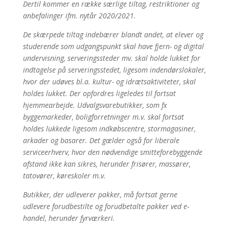
Dertil kommer en række særlige tiltag, restriktioner og
anbefalinger ifm. nytår 2020/2021.
De skærpede tiltag indebærer blandt andet, at elever og
studerende som udgangspunkt skal have fjern- og digital
undervisning, serveringssteder mv. skal holde lukket for
indtagelse på serveringsstedet, ligesom indendørslokaler,
hvor der udøves bl.a. kultur- og idrætsaktiviteter, skal
holdes lukket. Der opfordres ligeledes til fortsat
hjemmearbejde. Udvalgsvarebutikker, som fx
byggemarkeder, boligforretninger m.v. skal fortsat
holdes lukkede ligesom indkøbscentre, stormagasiner,
arkader og basarer. Det gælder også for liberale
serviceerhverv, hvor den nødvendige smitteforebyggende
afstand ikke kan sikres, herunder frisører, massører,
tatovører, køreskoler m.v.
Butikker, der udleverer pakker, må fortsat gerne
udlevere forudbestilte og forudbetalte pakker ved e-
handel, herunder fyrværkeri.