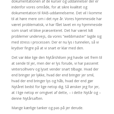
dokumentationen af de kurser og uddannelser der er
indenfor vores område, for at sikre kvalitet og
dokumentation til RAB-uddannelserne. Det vil I komme
til at høre mere om i det nye år. Vores hjemmeside har
været problematisk, vi har fået lavet en ny hjemmeside
som snart vil blive præsenteret. Det har været lidt
problemer undervejs, da vores “webbmaster” lagde sig
med stress i processen. Der er nu lys i tunnelen, så vi
krydser fingre på at vi snart er klar med den.
Det var ikke lige den Nytårshilsen jeg havde set frem til
at sende til jer, men der er lys forude, vi har passeret
vintersolhverv og lyset vender snart tilbage. Hvad der
end bringer jer lykke, hvad der end bringer jer smil,
hvad der end bringer lys og håb, hvad der end gør
Nytåret bedst for lige netop dig. Så ønsker jeg for jer,
at I lige netop er omgivet af dette, – i dette Nytår og –
denne Nytårsaften.
Mange kærlige tanker og pas på jer derude.