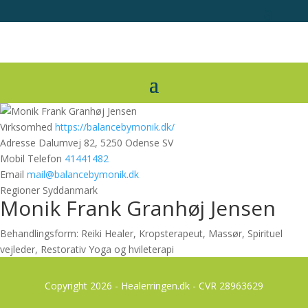
Virksomhed
https://balancebymonik.dk/
Adresse
Dalumvej 82, 5250 Odense SV
Mobil Telefon
41441482
Email
mail@balancebymonik.dk
Regioner
Syddanmark
Monik Frank Granhøj Jensen
Behandlingsform: Reiki Healer, Kropsterapeut, Massør, Spirituel
vejleder, Restorativ Yoga og hvileterapi
Copyright 2026 - Healerringen.dk - CVR 28963629