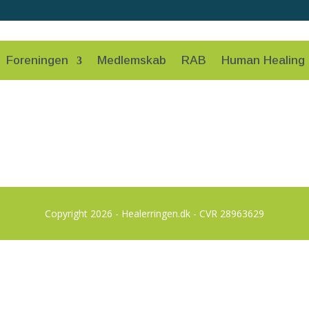
Foreningen
Medlemskab
RAB
Human Healing
Copyright 2026 - Healerringen.dk - CVR 28963629