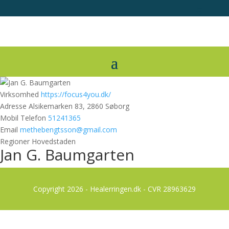
Virksomhed
https://focus4you.dk/
Adresse
Alsikemarken 83, 2860 Søborg
Mobil Telefon
51241365
Email
methebengtsson@gmail.com
Regioner
Hovedstaden
Jan G. Baumgarten
Copyright 2026 - Healerringen.dk - CVR 28963629